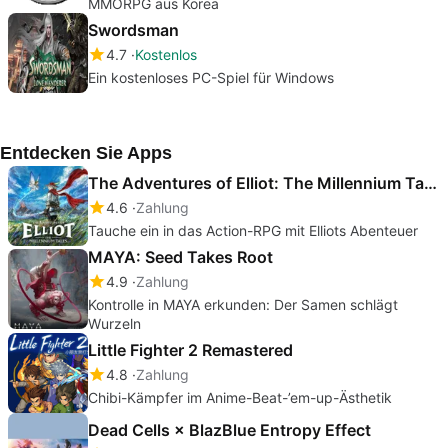
MMORPG aus Korea
Swordsman
4.7
Kostenlos
Ein kostenloses PC-Spiel für Windows
Entdecken Sie Apps
The Adventures of Elliot: The Millennium Tales
4.6
Zahlung
Tauche ein in das Action-RPG mit Elliots Abenteuer
MAYA: Seed Takes Root
4.9
Zahlung
Kontrolle in MAYA erkunden: Der Samen schlägt
Wurzeln
Little Fighter 2 Remastered
4.8
Zahlung
Chibi-Kämpfer im Anime-Beat-’em-up-Ästhetik
Dead Cells × BlazBlue Entropy Effect