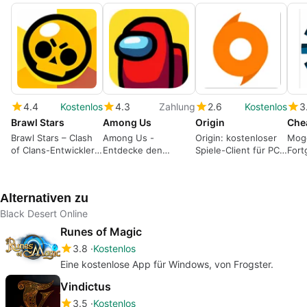
4.4
Kostenlos
4.3
Zahlung
2.6
Kostenlos
3
Brawl Stars
Among Us
Origin
Che
Brawl Stars – Clash
Among Us -
Origin: kostenloser
Moge
of Clans-Entwickler
Entdecke den
Spiele-Client für PC
Fort
liefern kostenlosen
Impostor!
und Mac
Eige
Mehrspieler-Brawler
Che
pro
Alternativen zu
Black Desert Online
Runes of Magic
3.8
Kostenlos
Eine kostenlose App für Windows, von Frogster.
Vindictus
3.5
Kostenlos